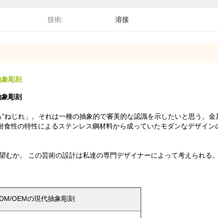
技術:
溶接
抽象彫刻
抽象彫刻
"ねじれ」。それは一種の抽象的で
審美的な認識を
示したいと思う
。
金
る耐食性の特性によるステンレス鋼材料から成っていたモダンなデザイン
望むか。 この芸術の設計は私達の専門デザイナーによって考えられる
M/OEMの現代抽象彫刻