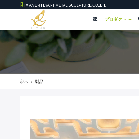
XIAMEN FLYART METAL SCULPTURE CO.,LTD
家
プロダクト
家へ
/
製品