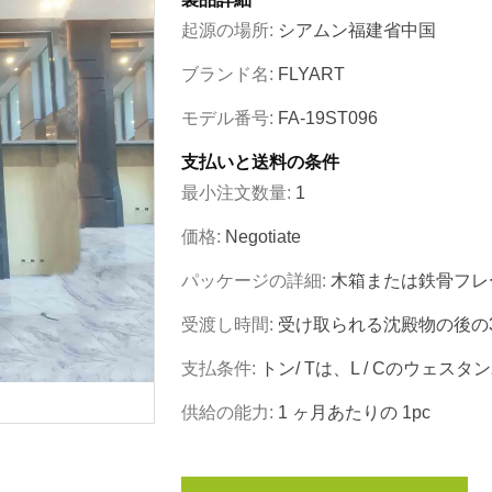
起源の場所:
シアムン福建省中国
ブランド名:
FLYART
モデル番号:
FA-19ST096
支払いと送料の条件
最小注文数量:
1
価格:
Negotiate
パッケージの詳細:
木箱または鉄骨フレ
受渡し時間:
受け取られる沈殿物の後の35
支払条件:
トン/ Tは、L / Cのウェス
供給の能力:
1 ヶ月あたりの 1pc