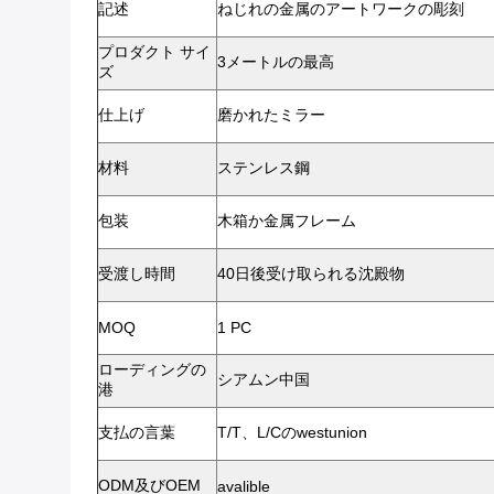
記述
ねじれの金属のアートワークの彫刻
プロダクト サイ
3メートルの最高
ズ
仕上げ
磨かれたミラー
材料
ステンレス鋼
包装
木箱か金属フレーム
受渡し時間
40日後受け取られる沈殿物
MOQ
1 PC
ローディングの
シアムン中国
港
支払の言葉
T/T、L/Cのwestunion
ODM及びOEM
avalible